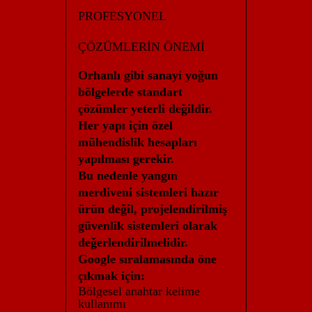
PROFESYONEL
ÇÖZÜMLERİN ÖNEMİ
Orhanlı gibi sanayi yoğun
bölgelerde standart
çözümler yeterli değildir.
Her yapı için özel
mühendislik hesapları
yapılması gerekir.
Bu nedenle yangın
merdiveni sistemleri hazır
ürün değil, projelendirilmiş
güvenlik sistemleri olarak
değerlendirilmelidir.
Google sıralamasında öne
çıkmak için:
Bölgesel anahtar kelime
kullanımı