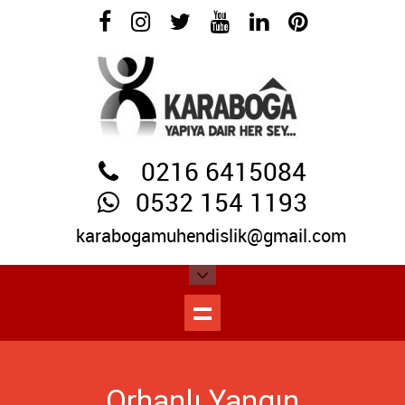
0216 6415084
0532 154 1193
karabogamuhendislik@gmail.com
Orhanlı Yangın