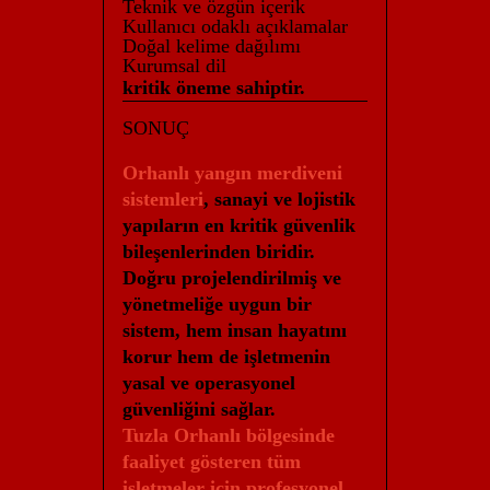
Teknik ve özgün içerik
Kullanıcı odaklı açıklamalar
Doğal kelime dağılımı
Kurumsal dil
kritik öneme sahiptir.
SONUÇ
Orhanlı yangın merdiveni
sistemleri
, sanayi ve lojistik
yapıların en kritik güvenlik
bileşenlerinden biridir.
Doğru projelendirilmiş ve
yönetmeliğe uygun bir
sistem, hem insan hayatını
korur hem de işletmenin
yasal ve operasyonel
güvenliğini sağlar.
Tuzla Orhanlı bölgesinde
faaliyet gösteren tüm
işletmeler için profesyonel