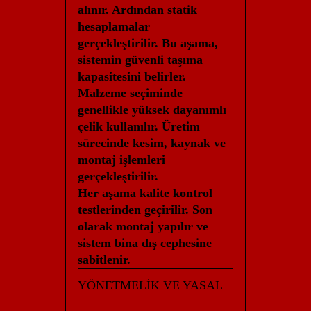
alınır. Ardından statik
hesaplamalar
gerçekleştirilir. Bu aşama,
sistemin güvenli taşıma
kapasitesini belirler.
Malzeme seçiminde
genellikle yüksek dayanımlı
çelik kullanılır. Üretim
sürecinde kesim, kaynak ve
montaj işlemleri
gerçekleştirilir.
Her aşama kalite kontrol
testlerinden geçirilir. Son
olarak montaj yapılır ve
sistem bina dış cephesine
sabitlenir.
YÖNETMELİK VE YASAL