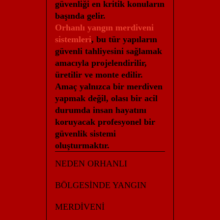
güvenliği en kritik konuların
başında gelir.
Orhanlı yangın merdiveni
sistemleri
, bu tür yapıların
güvenli tahliyesini sağlamak
amacıyla projelendirilir,
üretilir ve monte edilir.
Amaç yalnızca bir merdiven
yapmak değil, olası bir acil
durumda insan hayatını
koruyacak profesyonel bir
güvenlik sistemi
oluşturmaktır.
NEDEN ORHANLI
BÖLGESİNDE YANGIN
MERDİVENİ