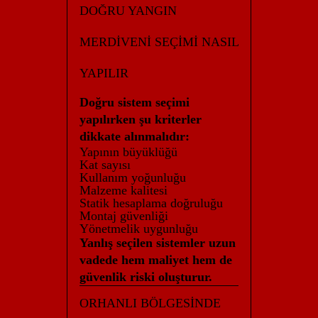
DOĞRU YANGIN
MERDİVENİ SEÇİMİ NASIL
YAPILIR
Doğru sistem seçimi
yapılırken şu kriterler
dikkate alınmalıdır:
Yapının büyüklüğü
Kat sayısı
Kullanım yoğunluğu
Malzeme kalitesi
Statik hesaplama doğruluğu
Montaj güvenliği
Yönetmelik uygunluğu
Yanlış seçilen sistemler uzun
vadede hem maliyet hem de
güvenlik riski oluşturur.
ORHANLI BÖLGESİNDE