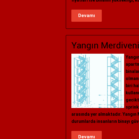
fiyatları ise binanın yüksekliği, 
Devamı
Yangın Merdiveni 
Yangı
apartm
binala
olmanı
biri h
kullan
gecikt
sprink
arasında yer almaktadır. Yangın 
durumlarda insanların binayı güv
Devamı