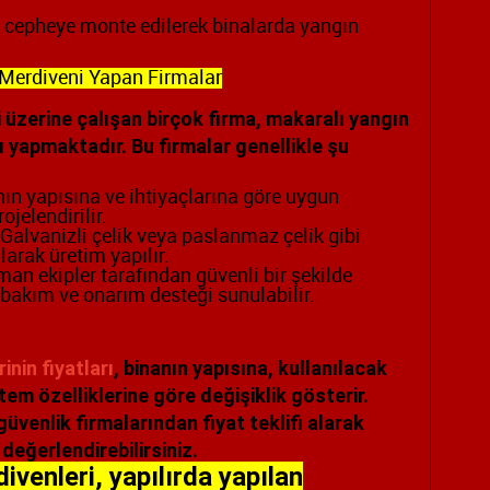
 cepheye monte edilerek binalarda yangın
 Merdiveni Yapan Firmalar
 üzerine çalışan birçok firma, makaralı yangın
ı yapmaktadır. Bu firmalar genellikle şu
ın yapısına ve ihtiyaçlarına göre uygun
jelendirilir.
Galvanizli çelik veya paslanmaz çelik gibi
arak üretim yapılır.
an ekipler tarafından güvenli bir şekilde
 bakım ve onarım desteği sunulabilir.
nin fiyatları
, binanın yapısına, kullanılacak
m özelliklerine göre değişiklik gösterir.
üvenlik firmalarından fiyat teklifi alarak
değerlendirebilirsiniz.
venleri, yapılırda yapılan