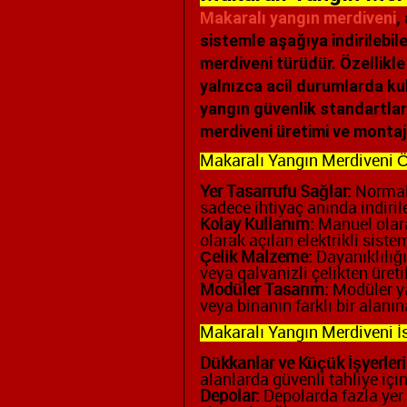
Makaralı yangın merdiveni
,
sistemle aşağıya indirilebil
merdiveni türüdür. Özellikle
yalnızca acil durumlarda kul
yangın güvenlik standartlar
merdiveni üretimi ve montaj
Makaralı Yangın Merdiveni Öz
Yer Tasarrufu Sağlar:
Normald
sadece ihtiyaç anında indirile
Kolay Kullanım:
Manuel olarak
olarak açılan elektrikli sistem
Çelik Malzeme:
Dayanıklılığ
veya galvanizli çelikten üretil
Modüler Tasarım:
Modüler ya
veya binanın farklı bir alanın
Makaralı Yangın Merdiveni İs
Dükkanlar ve Küçük İşyerleri
alanlarda güvenli tahliye içi
Depolar:
Depolarda fazla yer 