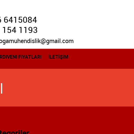
6 6415084
 154 1193
ogamuhendislik@gmail.com
RDIVENI FIYATLARI
İLETİŞİM
l
tegoriler