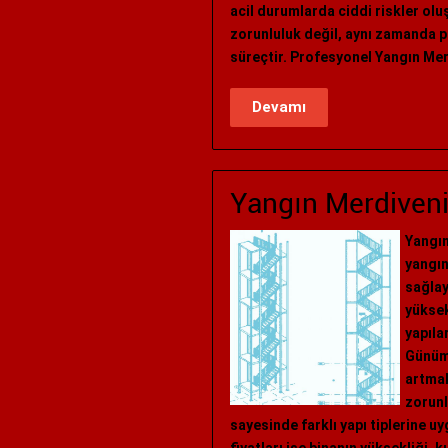
acil durumlarda ciddi riskler oluş
zorunluluk değil, aynı zamanda p
süreçtir. Profesyonel Yangın Me
Devamı
Yangın Merdiveni
Yangın
yangın
sağlay
yüksek
yapıla
Günümü
artmak
zorunl
sayesinde farklı yapı tiplerine 