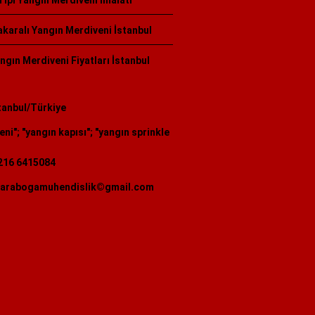
Tipi Yangın Merdiveni İmalatı
karalı Yangın Merdiveni İstanbul
ngın Merdiveni Fiyatları İstanbul
tanbul/Türkiye
ın kapısı
"; "
yangın sprinkler sistemi
"; "
yangın dolabı satışı
"; "
yangın
216 6415084
arabogamuhendislik©gmail.com