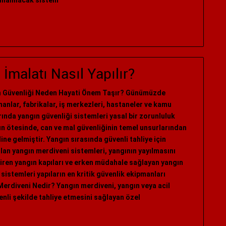
kullanılacak sistem
İmalatı Nasıl Yapılır?
n Güvenliği Neden Hayati Önem Taşır? Günümüzde
anlar, fabrikalar, iş merkezleri, hastaneler ve kamu
rında yangın güvenliği sistemleri yasal bir zorunluluk
n ötesinde, can ve mal güvenliğinin temel unsurlarından
aline gelmiştir. Yangın sırasında güvenli tahliye için
ılan yangın merdiveni sistemleri, yangının yayılmasını
iren yangın kapıları ve erken müdahale sağlayan yangın
 sistemleri yapıların en kritik güvenlik ekipmanları
Merdiveni Nedir? Yangın merdiveni, yangın veya acil
enli şekilde tahliye etmesini sağlayan özel