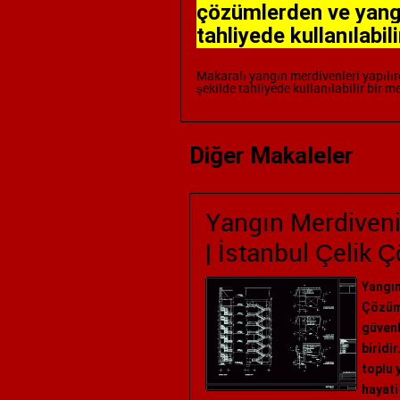
çözümlerden ve yangı
tahliyede kullanılabil
Makaralı yangın merdivenleri
yapılı
şekilde tahliyede kullanılabilir bir m
Diğer Makaleler
Yangın Merdiveni 
| İstanbul Çelik 
Yangın
Çözüml
güvenl
biridir
toplu 
hayati