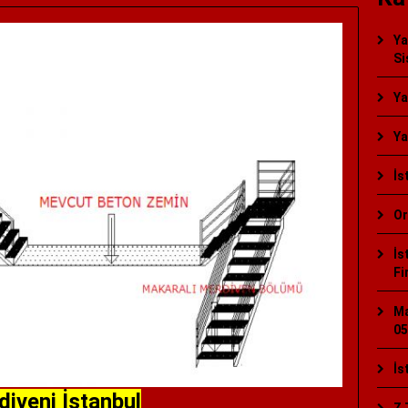
Ya
Si
Ya
Ya
İs
Or
İs
Fi
Ma
05
İs
iveni İstanbul