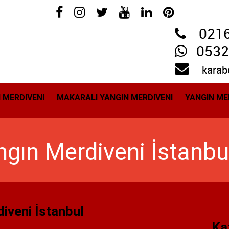
021
0532
karab
N MERDIVENI
MAKARALI YANGIN MERDIVENI
YANGIN ME
ngın Merdiveni İstanbu
iveni İstanbul
Ka