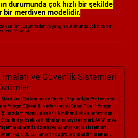
n durumunda çok hızlı bir şekilde
ir bir merdiven modelidir.
rda yapılan çözümlerden ve yangın durumunda çok hızlı bir
erdiven modelidir.
İmalatı ve Güvenlik Sistemleri
Çözümler
 Merdiveni Sistemleri ile Güvenli Yapılar İçin Profesyonel
er Yangın Güvenliği Neden Hayati Önem Taşır? Yangın
iği, modern yapıların en kritik mühendislik alanlarından
. Özellikle yüksek katlı binalar, sanayi tesisleri, AVM’ler ve
yaşam alanlarında doğru planlanmış kaçış sistemleri
 önem taşır. Bu sistemlerin doğru projelendirilmemesi,