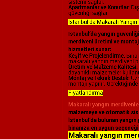
sistemi sağlar.
Apartmanlar ve Konutlar:
Dış
güvenliği sağlar.
İstanbul'da Makaralı Yangın
İstanbul’da yangın güvenliği
merdiveni üretimi ve montaj
hizmetleri sunar:
Keşif ve Projelendirme:
Binan
makaralı yangın merdiveni pro
Üretim ve Malzeme Kalitesi:
dayanıklı malzemeler kullanıl
Montaj ve Teknik Destek:
Uzm
montajı yapılır. Gerektiğinde
Fiyatlandırma
Makaralı yangın merdivenleri
malzemeye ve otomatik siste
İstanbul’da bulunan yangın g
binanıza en uygun seçeneği 
Makaralı yangın merdi