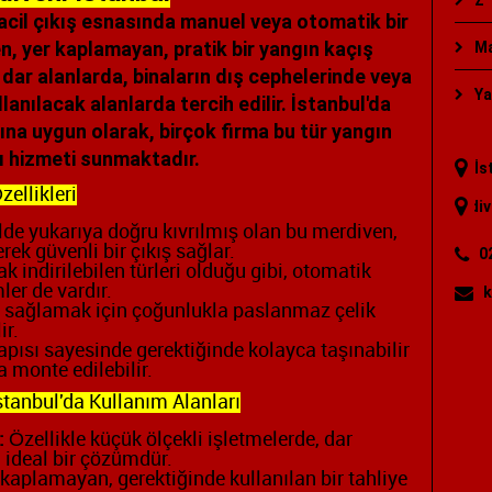
Z 
 acil çıkış esnasında manuel veya otomatik bir
en, yer kaplamayan, pratik bir yangın kaçış
Ma
 dar alanlarda, binaların dış cephelerinde veya
Ya
lanılacak alanlarda tercih edilir. İstanbul'da
ına uygun olarak, birçok firma bu tür yangın
ı hizmeti sunmaktadır.
İs
ellikleri
"
yangın merdiveni
"; "
yang
e yukarıya doğru kıvrılmış olan bu merdiven,
rek güvenli bir çıkış sağlar.
0
 indirilebilen türleri olduğu gibi, otomatik
ler de vardır.
k
ı sağlamak için çoğunlukla paslanmaz çelik
ir.
pısı sayesinde gerektiğinde kolayca taşınabilir
a monte edilebilir.
tanbul'da Kullanım Alanları
:
Özellikle küçük ölçekli işletmelerde, dar
n ideal bir çözümdür.
kaplamayan, gerektiğinde kullanılan bir tahliye