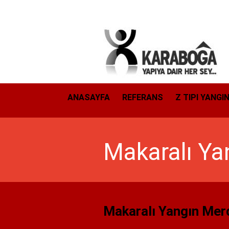
ANASAYFA
REFERANS
Z TIPI YANGI
Makaralı Ya
Makaralı Yangın Merd