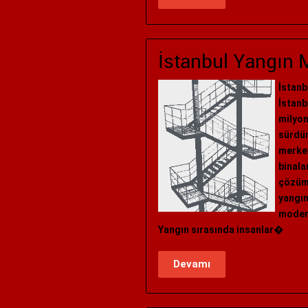
İstanbul Yangın M
İstanb
İstanb
milyon
sürdür
merkez
binala
çözüml
yangın
modern
Yangın sırasında insanlar�
Devamı