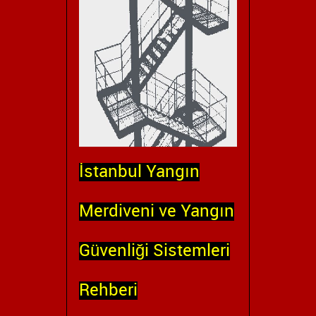
İstanbul Yangın
Merdiveni ve Yangın
Güvenliği Sistemleri
Rehberi