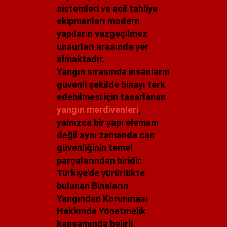
sistemleri ve acil tahliye
ekipmanları modern
yapıların vazgeçilmez
unsurları arasında yer
almaktadır.
Yangın sırasında insanların
güvenli şekilde binayı terk
edebilmesi için tasarlanan
yangın merdivenleri
,
yalnızca bir yapı elemanı
değil aynı zamanda can
güvenliğinin temel
parçalarından biridir.
Türkiye'de yürürlükte
bulunan Binaların
Yangından Korunması
Hakkında Yönetmelik
kapsamında belirli