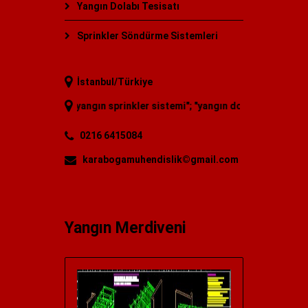
Yangın Dolabı Tesisatı
Sprinkler Söndürme Sistemleri
İstanbul/Türkiye
pısı
"; "
yangın sprinkler sistemi
"; "
yangın dolabı satışı
"; "
yangın tüpü
0216 6415084
karabogamuhendislik©gmail.com
Yangın Merdiveni