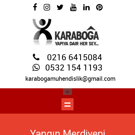
0216 6415084
0532 154 1193
karabogamuhendislik@gmail.com
Yangın Merdiveni