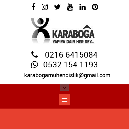
0216 6415084
0532 154 1193
karabogamuhendislik@gmail.com