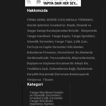
Hakkımızda
FİRMA GENEL MÜDÜR (CEO) MESAJI: FİRMAMIZ,
Güzide Şehrimiz İstanbul’un Büyük, Dinamik ve
Saygın Sanayi Kuruluşlarından Birisidir.. Bünyesinde
Yangın merdiveni. Yangın Kapısı, Yangın Sprinkleri,
Güvenlik Sistemleri, Yangın Tüpü, Çelik Çatı,
Ferforje ve Cephe Sistemleri Gibi Alanları
Bulunduran Firmamız, Hizmetlerini Bu Alanlarda
Sürdürmektedir. Personelimizle, Müşterilerimizle,
Büyüyen ve Güçlenen Kocaman Bir Aileyiz Biz.
Yeniliklere Açık, Geleneklerine Bağlı, İlişkilerinde
Karşılıklı Kazanmak Düsturunu Benimseyerek
Yürüyoruz. T&uum
Kategori
Yangın Merdiveni İmalatı
ve Güvenlik Sistemleri |
İstanbul Çelik Çözümler
Yangın Merdiveni
Uygulama Alanları